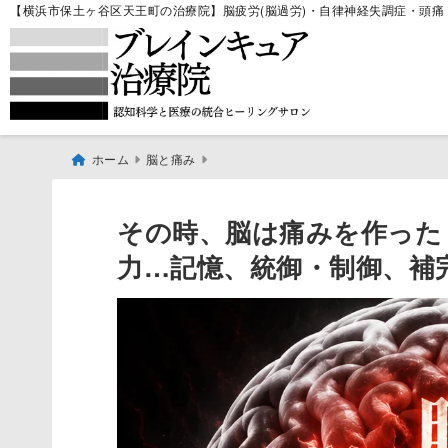
【横浜市保土ヶ谷区天王町の治療院】脳疲労(脳過労)・自律神経失調症・頭痛・
ホーム
脳と痛み
その時、脳は痛みを作った
力…記憶、統御・制御、補