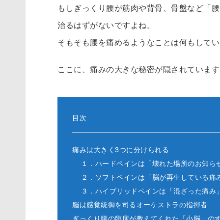
もしぎっくり腰が筋肉や背骨、骨盤など「腰
治るはずがないですよね。
そもそも腰を痛めるようなことは何もしてい
ここに、痛みの大きな秘密が隠されています
目次
痛みは大きく3つに分けられる
１．ハードペインは「壊れた場所のお知ら
２．ソフトペインは「脳が再生している痛
３．ハイブリッドペインは「混ざった痛み
脳は感覚統御を司るオーケストラの指揮者
ぎっくり腰の臨床が教えてくれた「小脳」の