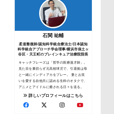
石関 祐輔
柔道整復師/認知科学統合療法士/日本認知
科学統合アプローチ学会理事/横浜市保土ヶ
谷区・天王町のブレインキュア治療院院長
キャッチフレーズは「哲学の医療漫才師」。
見た目を裏切らず元高校球児で、引退後は母
と一緒にインディアカをプレー。 妻とお笑
いを愛する自他共に認める生粋のオタクで、
アニメとアイドルに癒される日々を送る。
詳しいプロフィールはこちら