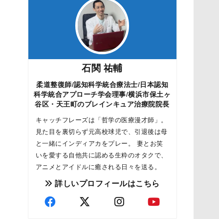
石関 祐輔
柔道整復師/認知科学統合療法士/日本認知
科学統合アプローチ学会理事/横浜市保土ヶ
谷区・天王町のブレインキュア治療院院長
キャッチフレーズは「哲学の医療漫才師」。
見た目を裏切らず元高校球児で、引退後は母
と一緒にインディアカをプレー。 妻とお笑
いを愛する自他共に認める生粋のオタクで、
アニメとアイドルに癒される日々を送る。
詳しいプロフィールはこちら