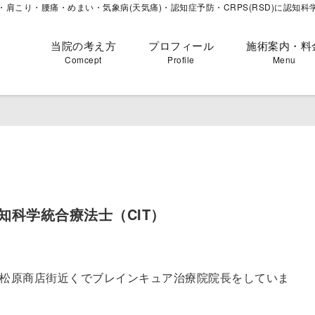
肩こり・腰痛・めまい・気象病(天気痛)・認知症予防・CRPS(RSD)に認知科
当院の考え方
プロフィール
施術案内・料
Comcept
Profile
Menu
認知科学統合療法士（CIT）
松原商店街近くでブレインキュア治療院院長をしていま