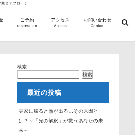
学統合アプローチ
金
ご予約
アクセス
お問い合わせ
reservation
Access
Contact
検索
検索
最近の投稿
実家に帰ると熱が出る…その原因と
は？～「光の解釈」が救うあなたの未
来～